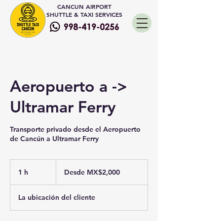
CANCUN AIRPORT
SHUTTLE & TAXI SERVICES
Aeropuerto a ->
Ultramar Ferry
Transporte privado desde el Aeropuerto
de Cancún a Ultramar Ferry
Desde
2,000
1 h
1
Desde MX$2,000
Mexican
pesos
La ubicación del cliente