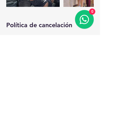
0
Política de cancelación
Please consider 50% cost for
cancellations.
Datos de contacto
+529984190256
shuttletaxicancun@outlook.com
Avenida Rodrigo Gómez SM 17, Cancún,
Quintana Roo, Mexico
Whatsapp OR CALL Shuttle & Taxi Cancun:
+529984190256