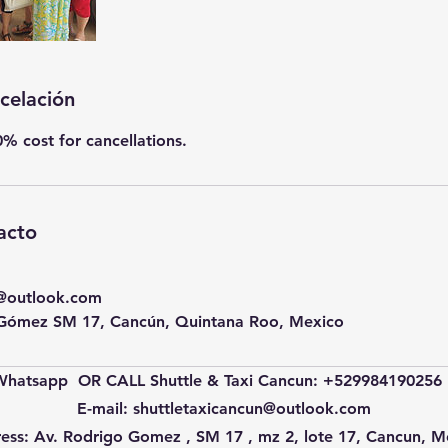
ncelación
% cost for cancellations.
acto
n@outlook.com
Gómez SM 17, Cancún, Quintana Roo, Mexico
Whatsapp OR CALL Shuttle & Taxi Cancun: +52998419025
E-mail:
shuttletaxicancun@outlook.com
ess: Av. Rodrigo Gomez , SM 17 , mz 2, lote 17, Cancun, M