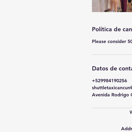
Política de ca
Please consider 50
Datos de cont
+529984190256
shuttletaxicancu
Avenida Rodrigo 
Addr