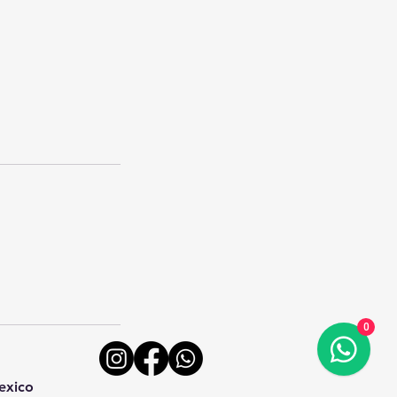
0
6
exico