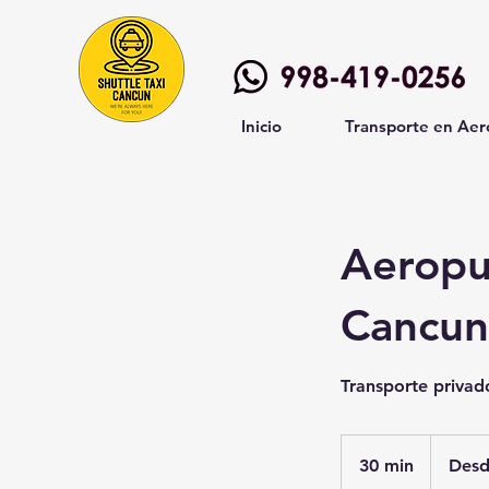
Inicio
Transporte en Aer
Aeropu
Cancun
Transporte priva
Desde
400
30 min
3
Des
Mexican
pesos